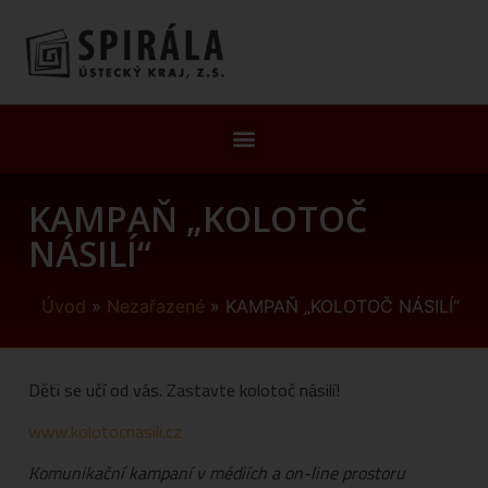
KAMPAŇ „KOLOTOČ
NÁSILÍ“
Úvod
»
Nezařazené
»
KAMPAŇ „KOLOTOČ NÁSILÍ“
Děti se učí od vás. Zastavte kolotoč násilí!
www.kolotocnasili.cz
Komunikační kampaní v médiích a on-line prostoru