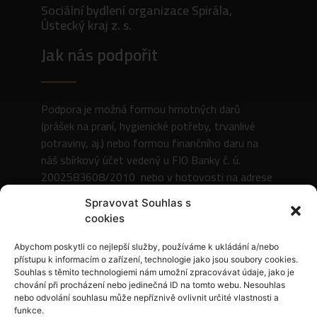
Sociální bydlení organizace Spirála,
Ústecký kraj z. s.
Jak nás podpořit
Podpora je možná formou hmotných darů
(prášek na praní, hygienické potřeby, trvanlivé
potraviny, aj.) nebo formou finančního daru na
náš sbírkový účet vedený u FIO Banky č. ú.
2002583608/2010 nebo v hotovosti na adrese
organizace.
Spravovat Souhlas s
cookies
Abychom poskytli co nejlepší služby, používáme k ukládání a/nebo
přístupu k informacím o zařízení, technologie jako jsou soubory cookies.
Souhlas s těmito technologiemi nám umožní zpracovávat údaje, jako je
chování při procházení nebo jedinečná ID na tomto webu. Nesouhlas
Osvědčení o konání veřejné sbírky
nebo odvolání souhlasu může nepříznivě ovlivnit určité vlastnosti a
prostřednictvím bankovního účtu bylo vydáno
funkce.