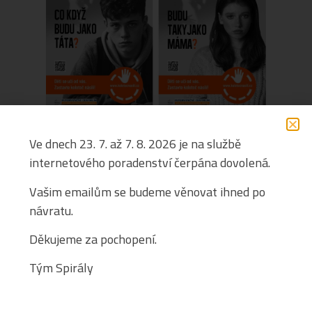
Kampaň probíhá v rámci projektu „Děti dětí bez násilí“, č.
Ve dnech 23. 7. až 7. 8. 2026 je na službě
projektu LP-HRMGSC-005, který je financován z Norských fondů
2014-2021 – Program Lidská práva.
internetového poradenství čerpána dovolená.
Vašim emailům se budeme věnovat ihned po
návratu.
Děkujeme za pochopení.
Tým Spirály
Kontakt