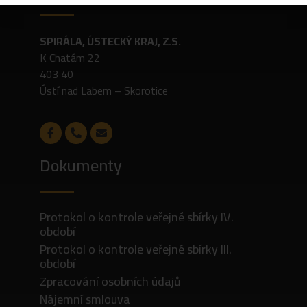
SPIRÁLA, ÚSTECKÝ KRAJ, Z.S.
K Chatám 22
403 40
Ústí nad Labem – Skorotice
Dokumenty
Protokol o kontrole veřejné sbírky IV.
období
Protokol o kontrole veřejné sbírky III.
období
Zpracování osobních údajů
Nájemní smlouva