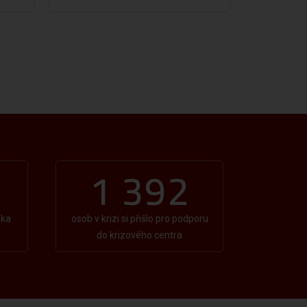
1 392
nka
osob v krizi si přišlo pro podporu
do krizového centra