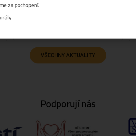
me za pochopení.
ší
Třeštíkové o životě Báry Basikové. Ve své otevřené
výpovědi Bára Basiková hovoří také o zkušenosti s
c
irály
Celý článek
VŠECHNY AKTUALITY
Podporují nás