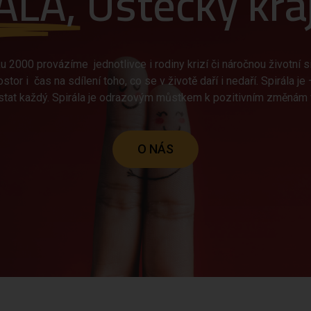
ÁLA,
Ústecký kraj,
 2000 provázíme jednotlivce i rodiny krizí či náročnou životní
tor i čas na sdílení toho, co se v životě daří i nedaří. Spirála je
stat každý. Spirála je odrazovým můstkem k pozitivním změnám v 
O NÁS