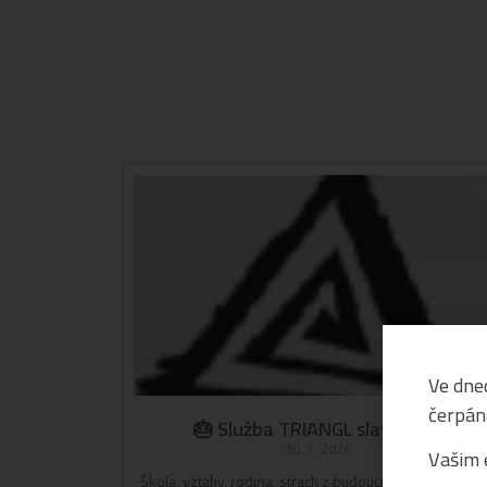
Ve dnec
čerpán
🎂 Služba TRIANGL slaví 5 let!
30. 7. 2026
Vašim 
Škola, vztahy, rodina, strach z budoucnosti nebo pocit