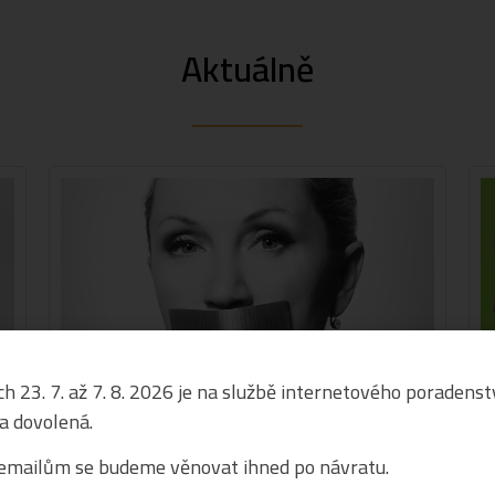
Aktuálně
h 23. 7. až 7. 8. 2026 je na službě internetového poradenst
a dovolená.
Domácí násilí není jen filmový příběh
20. 7. 2026
emailům se budeme věnovat ihned po návratu.
y,
Na MFF Karlovy Vary byl uveden nový dokument Heleny