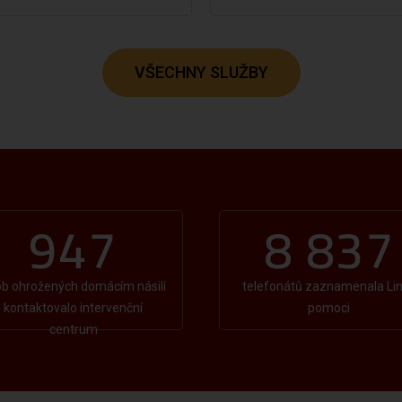
VŠECHNY SLUŽBY
947
8 837
b ohrožených domácím násilí
telefonátů zaznamenala Li
kontaktovalo intervenční
pomoci
centrum