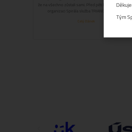
Děkuje
že na všechno zůstali sami. Před pěti lety vznikla v na
organizaci Spirála služba TRIANGL – prostor,
Tým Sp
Celý článek