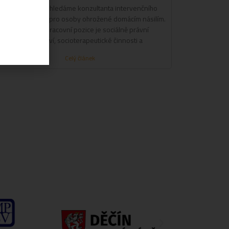
Do svého týmu hledáme konzultanta intervenčního
entra – poradny pro osoby ohrožené domácím násilím.
Náplní této pracovní pozice je sociálně právní
poradenství, socioterapeutické činnosti a
Celý článek