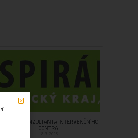
ví
HLEDÁME KONZULTANTA INTERVENČNÍHO
CENTRA
18. 3. 2026