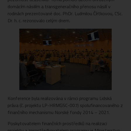
domácím násilím a transgeneračního přenosu násilí v
rodinách prezentované doc. PhDr. Ludmilou Čírtkovou, CSc.
Dr. h. c. rezonovalo celým dnem.
Konference byla realizována v rámci programu Lidská
práva (č. projektu LP-HRMGSC-007) spolufinancovaného z
finančního mechanismu Norské fondy 2014 – 2021.
Poskytovatelem finančních prostředků na realizaci
projektu a zprostředkovatelem programu je Ministerstvo