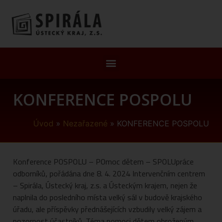
KONFERENCE POSPOLU
Úvod
»
Nezařazené
»
KONFERENCE POSPOLU
Konference POSPOLU – POmoc dětem – SPOLUpráce
odborníků, pořádána dne 8. 4. 2024 Intervenčním centrem
– Spirála, Ústecký kraj, z.s. a Ústeckým krajem, nejen že
naplnila do posledního místa velký sál v budově krajského
úřadu, ale příspěvky přednášejících vzbudily velký zájem a
pozornost účastníků. Téma pomoci dětem ohroženým