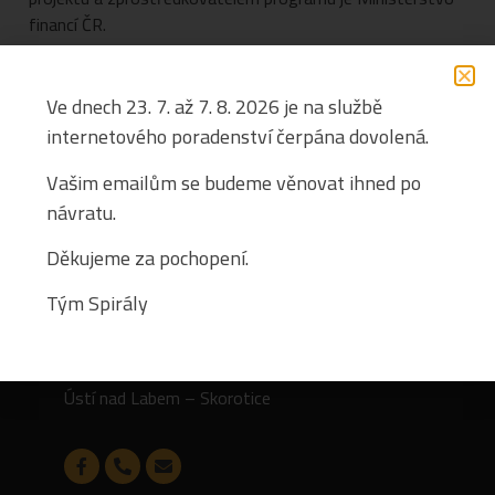
financí ČR.
Ve dnech 23. 7. až 7. 8. 2026 je na službě
internetového poradenství čerpána dovolená.
Vašim emailům se budeme věnovat ihned po
návratu.
Kontakt
Děkujeme za pochopení.
Tým Spirály
SPIRÁLA, ÚSTECKÝ KRAJ, Z.S.
K Chatám 22
403 40
Ústí nad Labem – Skorotice