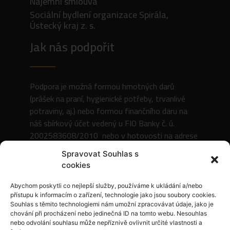
Nájemní smlouva
Sociální bydlení organizace Spirála,
Ústecký kraj z. s.
Jak nás podpořit
Podpora je možná formou hmotných darů
(prášek na praní, hygienické potřeby, trvanlivé
potraviny, aj.) nebo formou finančního daru na
náš sbírkový účet vedený u FIO Banky č. ú.
2002583608/2010 nebo v hotovosti na adrese
organizace.
Spravovat Souhlas s
cookies
Abychom poskytli co nejlepší služby, používáme k ukládání a/nebo
přístupu k informacím o zařízení, technologie jako jsou soubory cookies.
Souhlas s těmito technologiemi nám umožní zpracovávat údaje, jako je
chování při procházení nebo jedinečná ID na tomto webu. Nesouhlas
Osvědčení o konání veřejné sbírky
nebo odvolání souhlasu může nepříznivě ovlivnit určité vlastnosti a