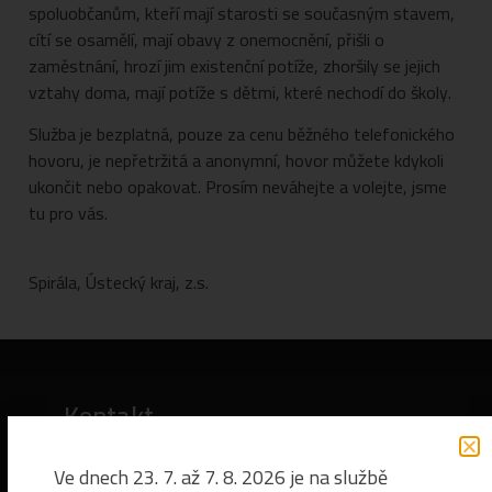
spoluobčanům, kteří mají starosti se současným stavem,
cítí se osamělí, mají obavy z onemocnění, přišli o
zaměstnání, hrozí jim existenční potíže, zhoršily se jejich
vztahy doma, mají potíže s dětmi, které nechodí do školy.
Služba je bezplatná, pouze za cenu běžného telefonického
hovoru, je nepřetržitá a anonymní, hovor můžete kdykoli
ukončit nebo opakovat. Prosím neváhejte a volejte, jsme
tu pro vás.
Spirála, Ústecký kraj, z.s.
Kontakt
Ve dnech 23. 7. až 7. 8. 2026 je na službě