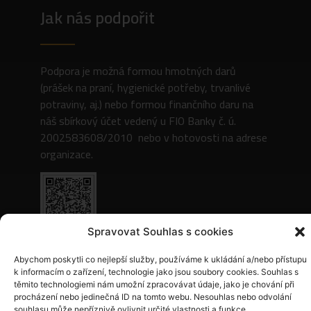
Jak nás podpořit
Podpora je možná formou hmotných darů
(prášek na praní, hygienické potřeby, trvanlivé
potraviny, aj.) nebo formou finančního daru na
náš sbírkový účet vedený u FIO Banky č. ú.
2002583608/2010 nebo v hotovosti na adrese
organizace.
Spravovat Souhlas s cookies
Osvědčení o konání veřejné sbírky
Abychom poskytli co nejlepší služby, používáme k ukládání a/nebo přístupu
prostřednictvím bankovního účtu bylo vydáno
k informacím o zařízení, technologie jako jsou soubory cookies. Souhlas s
Krajským úřadem Ústeckého kraje, spis. značka
těmito technologiemi nám umožní zpracovávat údaje, jako je chování při
KUUK/118479/2022/7 a
procházení nebo jedinečná ID na tomto webu. Nesouhlas nebo odvolání
souhlasu může nepříznivě ovlivnit určité vlastnosti a funkce.