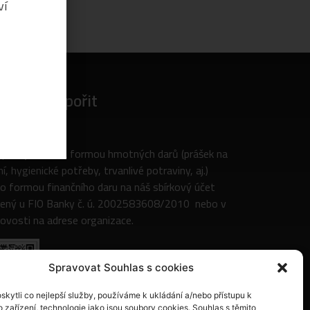
ví
k nás podpořit
pora je možná formou hmotných darů (prášek na
ní, hygienické potřeby, trvanlivé potraviny, aj.)
o formou finančního daru na náš sbírkový účet
ený u FIO Banky č. ú. 2002583608/2010 nebo v
ovosti na adrese organizace.
Spravovat Souhlas s cookies
kytli co nejlepší služby, používáme k ukládání a/nebo přístupu k
 zařízení, technologie jako jsou soubory cookies. Souhlas s těmito