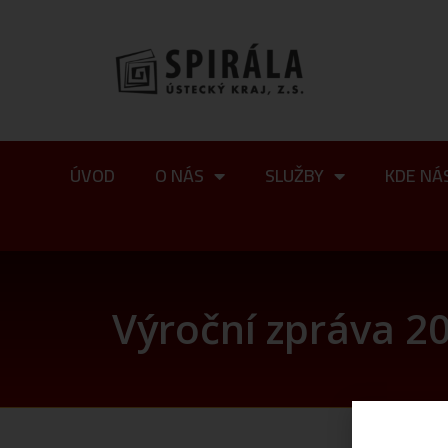
ÚVOD
O NÁS
SLUŽBY
KDE NÁ
Výroční zpráva 2