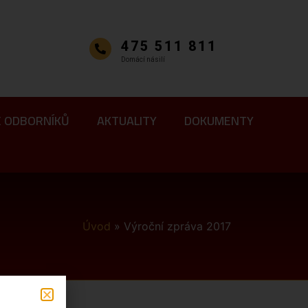
475 511 811
Domácí násilí
E ODBORNÍKŮ
AKTUALITY
DOKUMENTY
Úvod
»
Výroční zpráva 2017