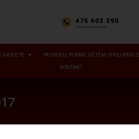
475 603 390
Nonstop linka pomoci
S NAJDETE
POSPOLU: POMOC DĚTEM-SPOLUPRÁC
KONTAKT
017