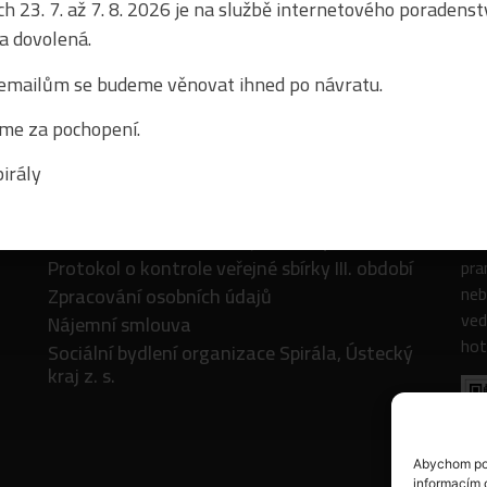
h 23. 7. až 7. 8. 2026 je na službě internetového poradenst
a dovolená.
emailům se budeme věnovat ihned po návratu.
me za pochopení.
Dokumenty
Ja
irály
Protokol o kontrole veřejné sbírky IV. období
Pod
Protokol o kontrole veřejné sbírky III. období
pra
neb
Zpracování osobních údajů
ved
Nájemní smlouva
hot
Sociální bydlení organizace Spirála, Ústecký
kraj z. s.
Abychom pos
informacím o