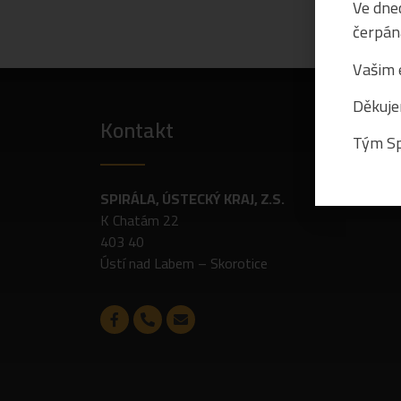
Ve dnec
čerpán
Vašim 
Děkuje
Kontakt
Tým Sp
SPIRÁLA, ÚSTECKÝ KRAJ, Z.S.
K Chatám 22
403 40
Ústí nad Labem – Skorotice