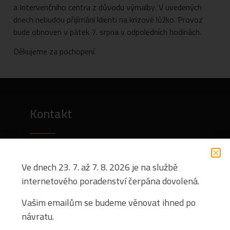
a Intervenčního centra z důvodu výmalby. V uvedených
dnech nebudou přijímáni klienti na krizové lůžko. Provoz
bude obnoven v pátek 7. srpna v odpoledních hodinách.
Děkujeme za pochopení.
Kontakt
SPIRÁLA, ÚSTECKÝ KRAJ, Z.S.
K Chatám 22
Ve dnech 23. 7. až 7. 8. 2026 je na službě
403 40
internetového poradenství čerpána dovolená.
Ústí nad Labem – Skorotice
Vašim emailům se budeme věnovat ihned po
návratu.