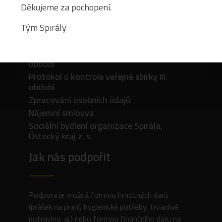
Děkujeme za pochopení.
Dokumenty
Tým Spirály
Protokol o kontrole veřejné sbírky IV.
období
Protokol o kontrole veřejné sbírky III.
období
Zpracování osobních údajů
Nájemní smlouva
Sociální bydlení organizace Spirála,
Ústecký kraj z. s.
Jak nás podpořit
Podpora je možná formou hmotných darů
(prášek na praní, hygienické potřeby, trvanlivé
potraviny, aj.) nebo formou finančního daru na